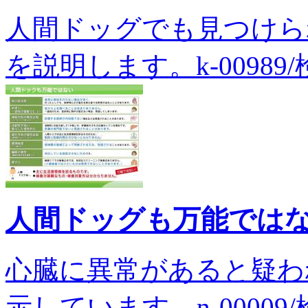
人間ドッグでも見つけら
を説明します。k-00989/
人間ドッグも万能では
心臓に異常があると疑わ
示しています。n-00009/