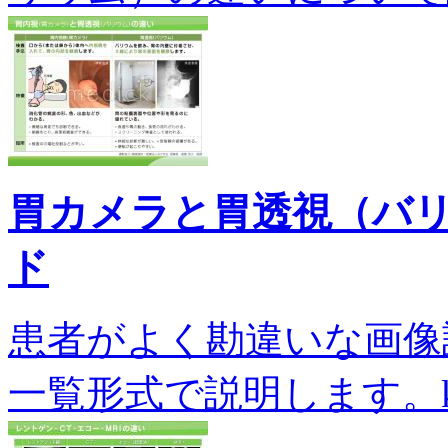
胃カメラと胃透視（バ
ド
患者がよく勘違いな画像
一覧形式で説明します。k-0