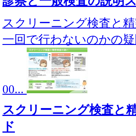
診察と一般検査の説明
スクリーニング検査と精
一回で行わないのかの疑
00...
スクリーニング検査と
ド