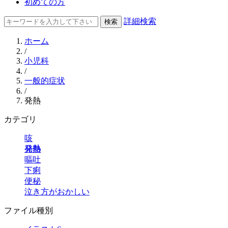
初めての方
詳細検索
ホーム
/
小児科
/
一般的症状
/
発熱
カテゴリ
咳
発熱
嘔吐
下痢
便秘
泣き方がおかしい
ファイル種別