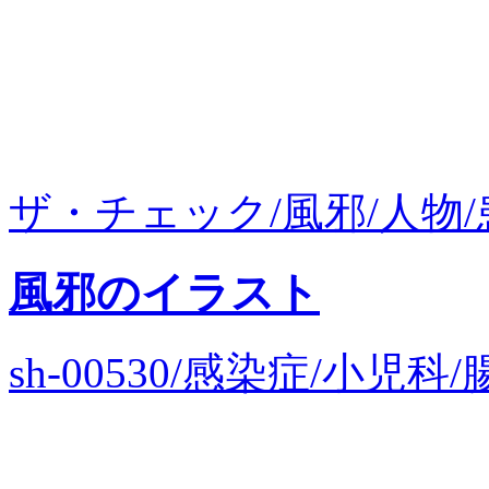
ザ・チェック/風邪/人物/
風邪のイラスト
sh-00530/感染症/小