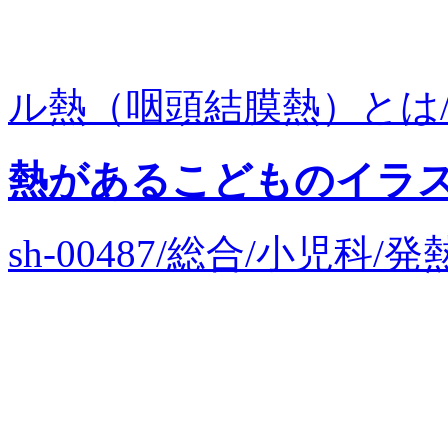
ル熱（咽頭結膜熱）とは/
熱があるこどものイラ
sh-00487/総合/小児