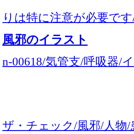
りは特に注意が必要です/風
風邪のイラスト
n-00618/気管支/呼吸
ザ・チェック/風邪/人物/