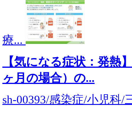
療...
【気になる症状：発熱
ヶ月の場合）の...
sh-00393/感染症/小