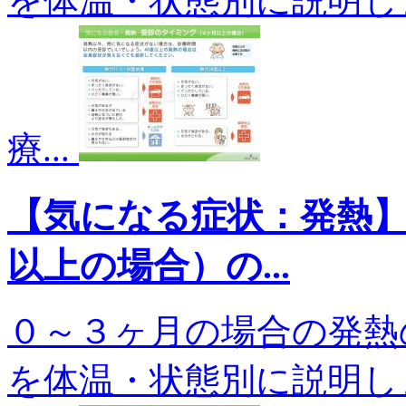
を体温・状態別に説明し
療...
【気になる症状：発熱
以上の場合）の...
０～３ヶ月の場合の発熱
を体温・状態別に説明し