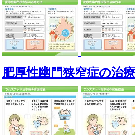
肥厚性幽門狭窄症の治