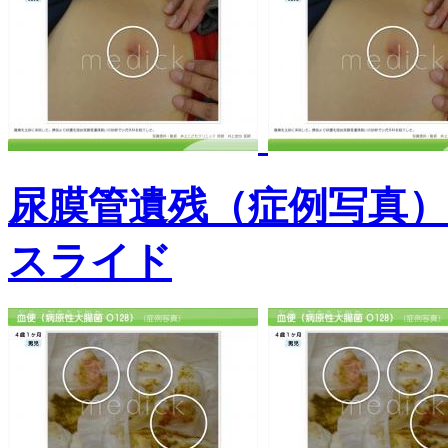
尿膜管遺残（症例写真）
スライド