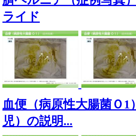
ライド
血便（病原性大腸菌Ｏ1
児）の説明...