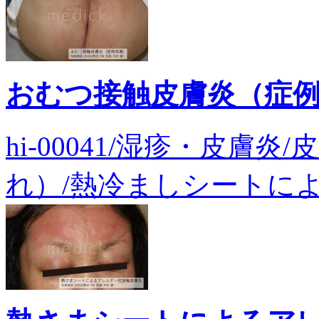
おむつ接触皮膚炎（症
hi-00041/湿疹・皮膚
れ）/熱冷ましシートによ