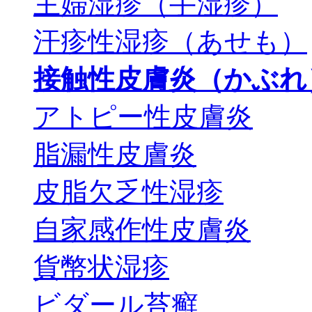
主婦湿疹（手湿疹）
汗疹性湿疹（あせも）
接触性皮膚炎（かぶれ
アトピー性皮膚炎
脂漏性皮膚炎
皮脂欠乏性湿疹
自家感作性皮膚炎
貨幣状湿疹
ビダール苔癬