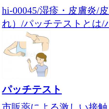
hi-00045/湿疹・皮膚
れ）/パッチテストとは/パ
パッチテスト
市販薬による激しい接触皮膚