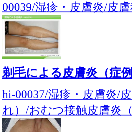
00039/湿疹・皮膚炎/皮
剃毛による皮膚炎（症
hi-00037/湿疹・皮膚
れ）/おむつ接触皮膚炎（症