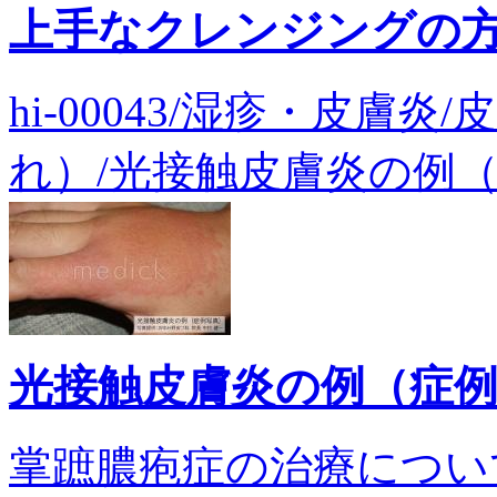
上手なクレンジングの
hi-00043/湿疹・皮膚
れ）/光接触皮膚炎の例（症
光接触皮膚炎の例（症
掌蹠膿疱症の治療につい