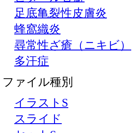
足底亀裂性皮膚炎
蜂窩織炎
尋常性ざ瘡（ニキビ）
多汗症
ファイル種別
イラストS
スライド