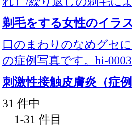
れ）/繰り返しの剃毛による
剃毛をする女性のイラ
口のまわりのなめグセに
の症例写真です。hi-0003
刺激性接触皮膚炎（症
31 件中
1-31 件目