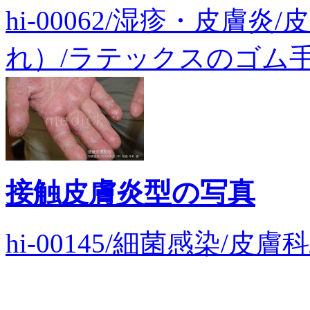
hi-00062/湿疹・皮膚
れ）/ラテックスのゴム手
接触皮膚炎型の写真
hi-00145/細菌感染/