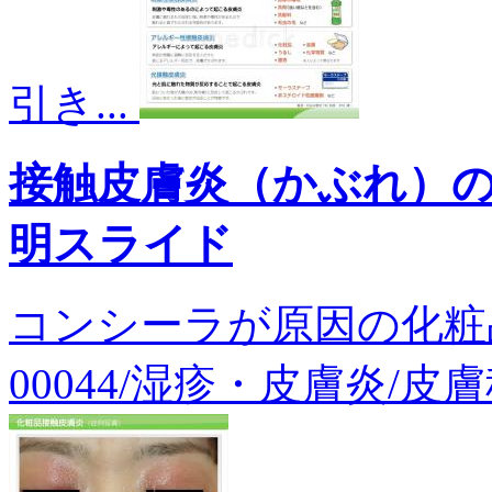
引き...
接触皮膚炎（かぶれ）
明スライド
コンシーラが原因の化粧品
00044/湿疹・皮膚炎/皮膚