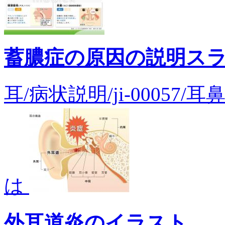
蓄膿症の原因の説明ス
耳/病状説明/ji-00057
は
外耳道炎のイラスト