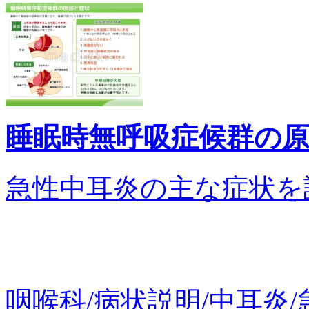
睡眠時無呼吸症候群の
急性中耳炎の主な症状を説明
咽喉科/病状説明/中耳炎/