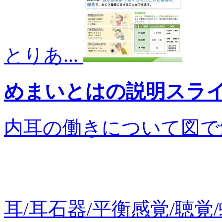
とりあ...
めまいとはの説明スラ
内耳の働きについて図で解説し
耳/耳石器/平衡感覚/聴覚/蝸