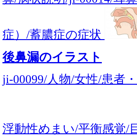
症）/蓄膿症の症状
後鼻漏のイラスト
ji-00099/人物/女性/
浮動性めまい/平衡感覚/目が