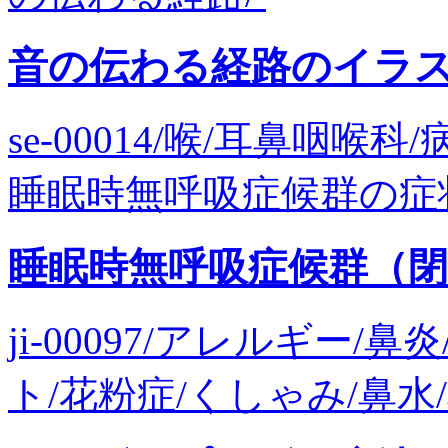
音の伝わる経路のイラ
se-00014/喉/耳鼻咽
睡眠時無呼吸症候群の症
睡眠時無呼吸症候群（
ji-00097/アレルギー
ト/花粉症/くしゃみ/鼻水/鼻