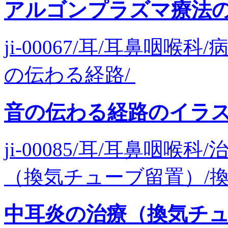
アルゴンプラズマ療法
ji-00067/耳/耳鼻咽喉
の伝わる経路/
音の伝わる経路のイラ
ji-00085/耳/耳鼻咽喉
（換気チューブ留置）/換気
中耳炎の治療（換気チ