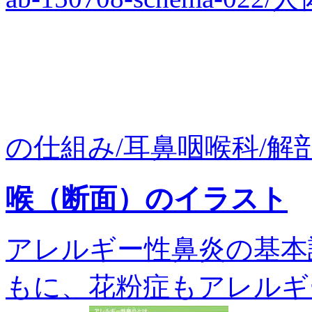
の仕組み/耳鼻咽喉科/解剖.
喉（断面）のイラスト
アレルギー性鼻炎の基本
もに、花粉症もアレルギ