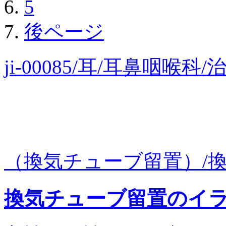
5
後ページ
ji-00085/耳/耳鼻咽喉
（換気チューブ留置）/換気
換気チューブ留置のイ