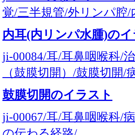
覚/三半規管/外リンパ腔/内
内耳(内リンパ水腫)の
ji-00084/耳/耳鼻咽喉
（鼓膜切開）/鼓膜切開/病
鼓膜切開のイラスト
ji-00067/耳/耳鼻咽喉
の伝わる経路/