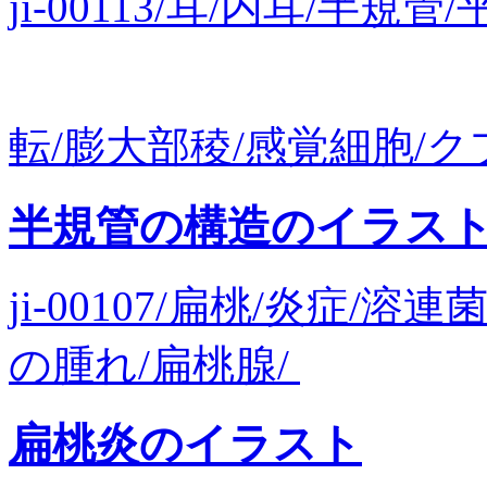
ji-00113/耳/内耳/半
転/膨大部稜/感覚細胞/クプ
半規管の構造のイラス
ji-00107/扁桃/炎症/
の腫れ/扁桃腺/
扁桃炎のイラスト