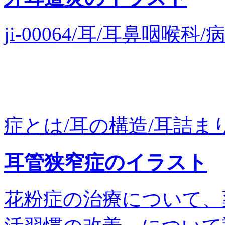
ji-00064/耳/耳鼻咽喉
症とは/耳の構造/耳詰まり
耳管狭窄症のイラスト
花粉症の治療について、