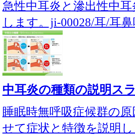
急性中耳炎と滲出性中耳
します。ji-00028/耳/耳
中耳炎の種類の説明ス
睡眠時無呼吸症候群の原
せて症状と特徴を説明します。 