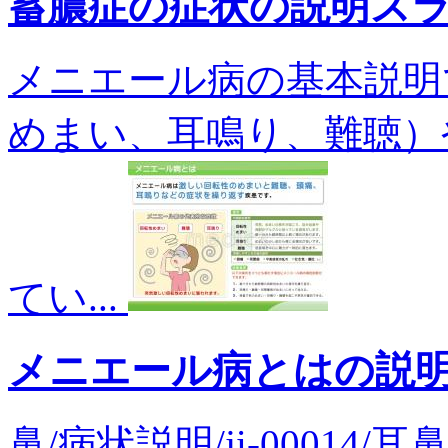
蓄膿症の症状の説明ス
メニエール病の基本説明
めまい、耳鳴り、難聴）
てい...
メニエール病とはの説
鼻/病状説明/ji-0001