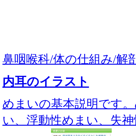
鼻咽喉科/体の仕組み/解剖.
内耳のイラスト
めまいの基本説明です。
い、浮動性めまい、失神