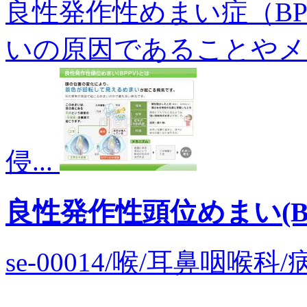
良性発作性めまい症（B
いの原因であることやメ
侵...
良性発作性頭位めまい(B
se-00014/喉/耳鼻咽