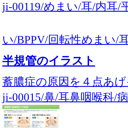
ji-00119/めまい/耳/
い/BPPV/回転性めまい/耳石
半規管のイラスト
蓄膿症の原因を４点あげ
ji-00015/鼻/耳鼻咽喉科