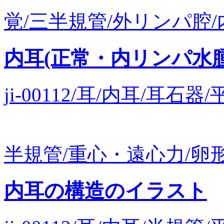
覚/三半規管/外リンパ腔/内
内耳(正常・内リンパ水
ji-00112/耳/内耳/耳
半規管/重心・遠心力/卵形嚢
内耳の構造のイラスト