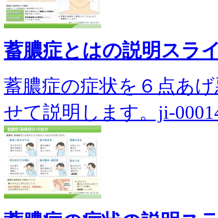
蓄膿症とはの説明スラ
蓄膿症の症状を６点あげ
せて説明します。ji-00014