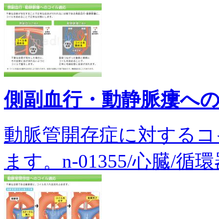
側副血行・動静脈瘻へ
動脈管開存症に対するコ
ます。n-01355/心臓/循環