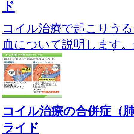
ド
コイル治療で起こりうる
血について説明します。n-0
コイル治療の合併症（
ライド