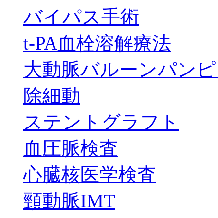
バイパス手術
t-PA血栓溶解療法
大動脈バルーンパンピ
除細動
ステントグラフト
血圧脈検査
心臓核医学検査
頸動脈IMT