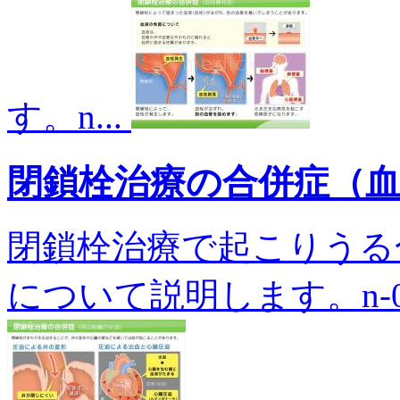
す。n...
閉鎖栓治療の合併症（
閉鎖栓治療で起こりうる
について説明します。n-01