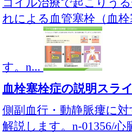
コイル治療で起こりうる
れによる血管塞栓（血栓
す。n...
血栓塞栓症の説明スラ
側副血行・動静脈瘻に対
解説します。n-01356/心