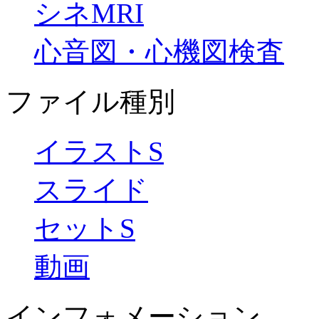
シネMRI
心音図・心機図検査
ファイル種別
イラストS
スライド
セットS
動画
インフォメーション