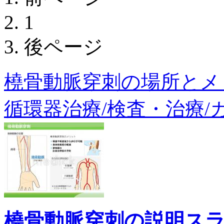
1
後ページ
橈骨動脈穿刺の場所とメリッ
循環器治療/検査・治療/カ
橈骨動脈穿刺の説明ス