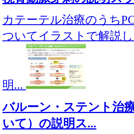
カテーテル治療のうちPC
ついてイラストで解説し
明...
バルーン・ステント治
いて）の説明ス...