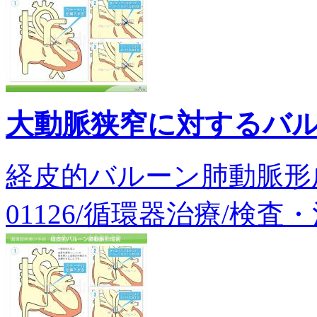
大動脈狭窄に対するバ
経皮的バルーン肺動脈形
01126/循環器治療/検査