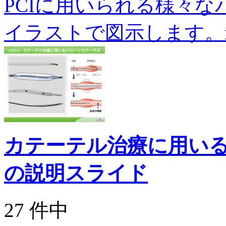
PCIに用いられる様々
イラストで図示します。n-01
カテーテル治療に用い
の説明スライド
27 件中