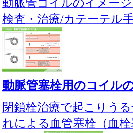
動脈管コイルのイメージ図で
検査・治療/カテーテル手術
動脈管塞栓用のコイル
閉鎖栓治療で起こりうる
れによる血管塞栓（血栓