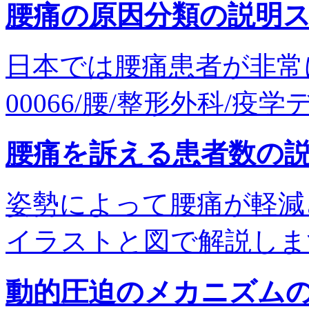
腰痛の原因分類の説明
日本では腰痛患者が非常
00066/腰/整形外科/疫学デ
腰痛を訴える患者数の
姿勢によって腰痛が軽減
イラストと図で解説します。sg
動的圧迫のメカニズム