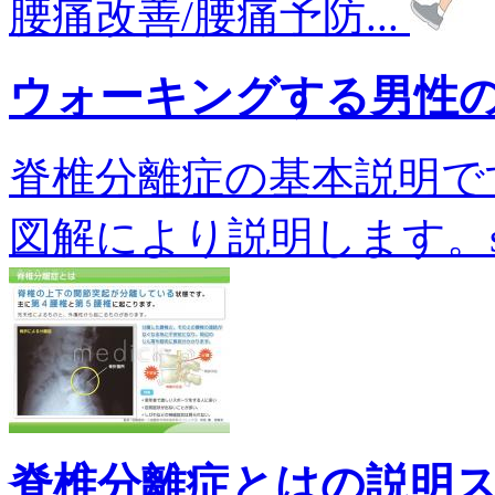
腰痛改善/腰痛予防...
ウォーキングする男性
脊椎分離症の基本説明で
図解により説明します。sg-0
脊椎分離症とはの説明