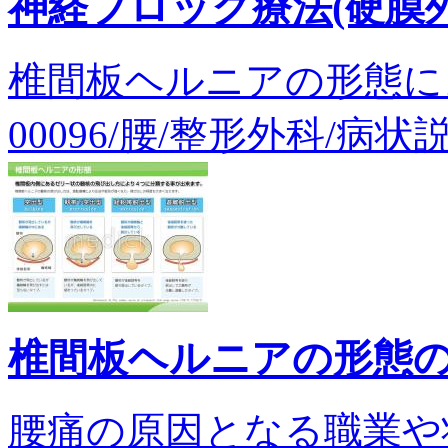
神経ブロック療法(硬膜
椎間板ヘルニアの形態に
00096/腰/整形外科/病状
椎間板ヘルニアの形態
腰痛の原因となる職業や