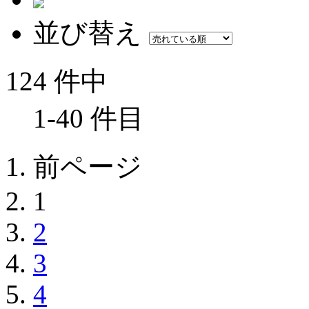
並び替え
124 件中
1-40 件目
前ページ
1
2
3
4