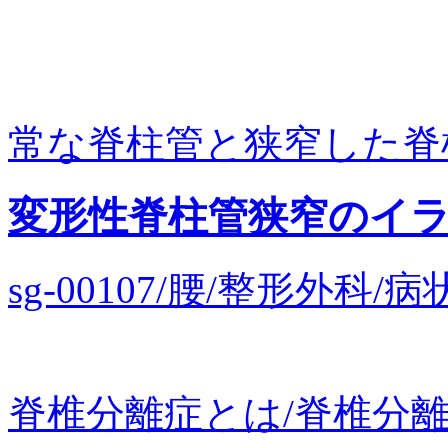
常な脊柱管と狭窄した脊柱管
変形性脊柱管狭窄のイ
sg-00107/腰/整形外
脊椎分離症とは/脊椎分離