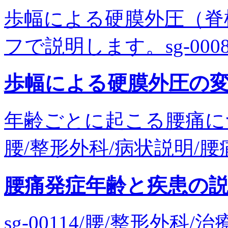
歩幅による硬膜外圧（脊
フで説明します。sg-0008
歩幅による硬膜外圧の
年齢ごとに起こる腰痛につい
腰/整形外科/病状説明/腰痛
腰痛発症年齢と疾患の
sg-00114/腰/整形外