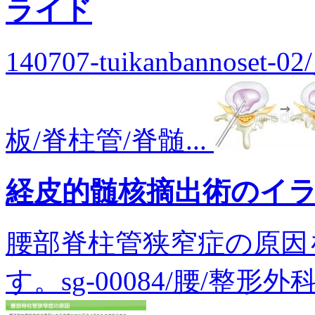
ライド
140707-tuikanbannos
板/脊柱管/脊髄...
経皮的髄核摘出術のイ
腰部脊柱管狭窄症の原因
す。sg-00084/腰/整形外