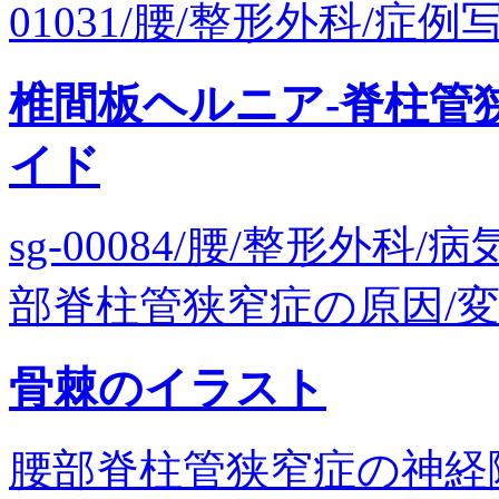
01031/腰/整形外科/症例
椎間板ヘルニア-脊柱管
イド
sg-00084/腰/整形外
部脊柱管狭窄症の原因/変形
骨棘のイラスト
腰部脊柱管狭窄症の神経