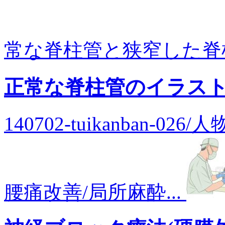
常な脊柱管と狭窄した脊柱管
正常な脊柱管のイラス
140702-tuikanban-0
腰痛改善/局所麻酔...