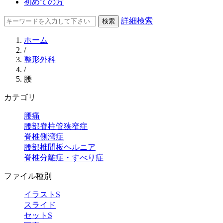
初めての方
詳細検索
ホーム
/
整形外科
/
腰
カテゴリ
腰痛
腰部脊柱管狭窄症
脊椎側湾症
腰部椎間板ヘルニア
脊椎分離症・すべり症
ファイル種別
イラストS
スライド
セットS