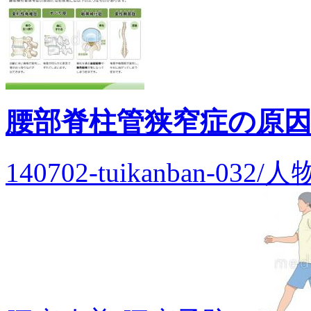
腰部脊柱管狭窄症の原
140702-tuikanban-0