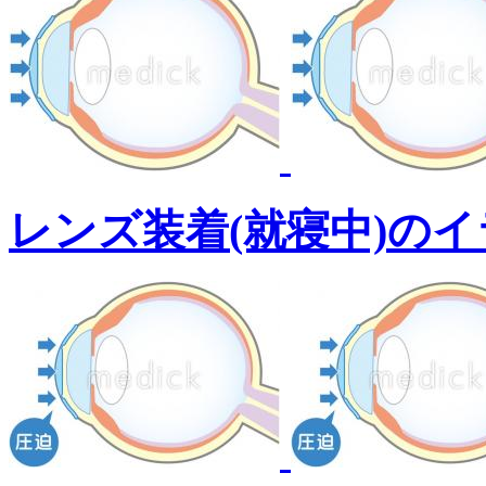
レンズ装着(就寝中)の