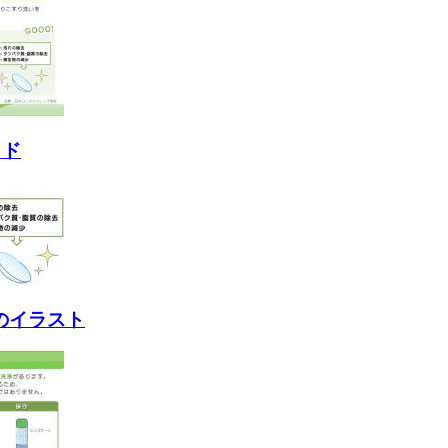
イド
のイラスト