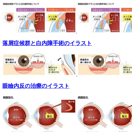
落屑症候群と白内障手術のイラスト
眼瞼内反の治療のイラスト