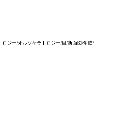
ラトロジー/オルソケラトロジー/目/断面図/角膜/