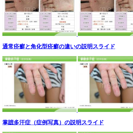
通常疥癬と角化型疥癬の違いの説明スライド
掌蹠多汗症（症例写真）の説明スライド