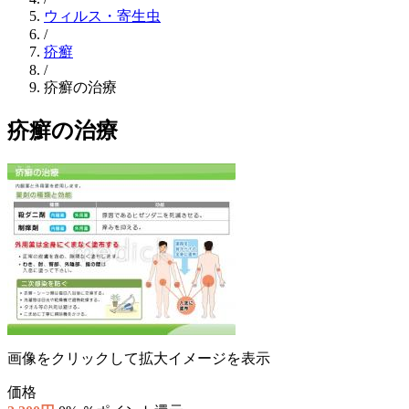
ウィルス・寄生虫
/
疥癬
/
疥癬の治療
疥癬の治療
画像をクリックして拡大イメージを表示
価格