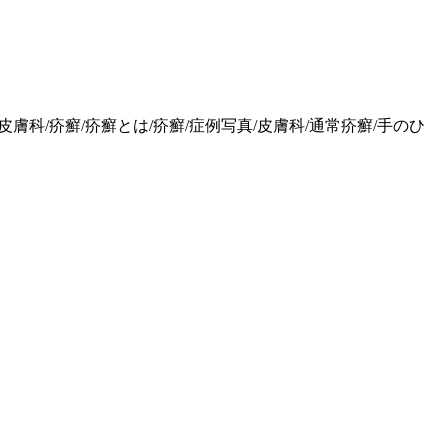
膚科/疥癬/疥癬とは/疥癬/症例写真/皮膚科/通常疥癬/手のひ