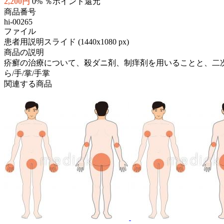
2,200円
0% ％ポイント還元
商品番号
hi-00265
ファイル
患者用説明スライド (1440x1080 px)
商品の説明
疥癬の治療について、殺ダニ剤、制痒剤を用いることと、二次感染の
ら/手/掌/手掌
関連する商品