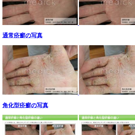
通常疥癬の写真
角化型疥癬の写真