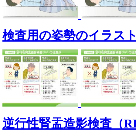
検査用の姿勢のイラス
逆行性腎盂造影検査（R