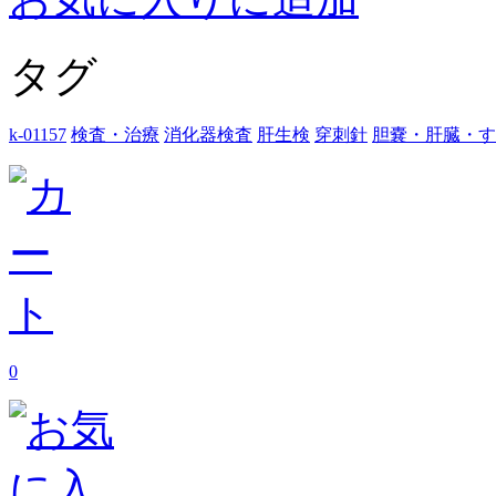
タグ
k-01157
検査・治療
消化器検査
肝生検
穿刺針
胆嚢・肝臓・す
0