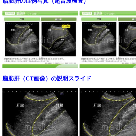
脂肪肝の症例写真（超音波検査）
脂肪肝（CT画像）の説明スライド