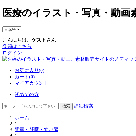
医療のイラスト・写真・動画素
こんにちは、
ゲストさん
登録はこちら
ログイン
お気に入り(0)
カート(0)
マイアカウント
初めての方
詳細検索
ホーム
/
胆嚢・肝臓・すい臓
/