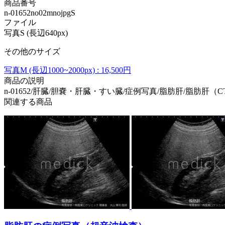
商品番号
n-01652no02mnojpgS
ファイル
写真S (長辺640px)
その他のサイズ
写真M (長辺1000~2000px) : 16,500円
商品の説明
n-01652/肝臓/胆嚢・肝臓・すい臓/症例写真/脂肪肝/脂肪肝（C
関連する商品