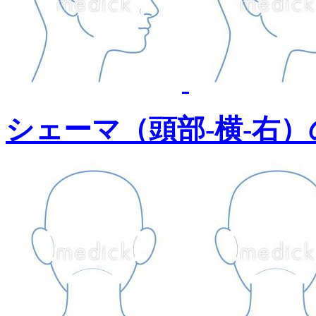
シェーマ（頭部-横-右