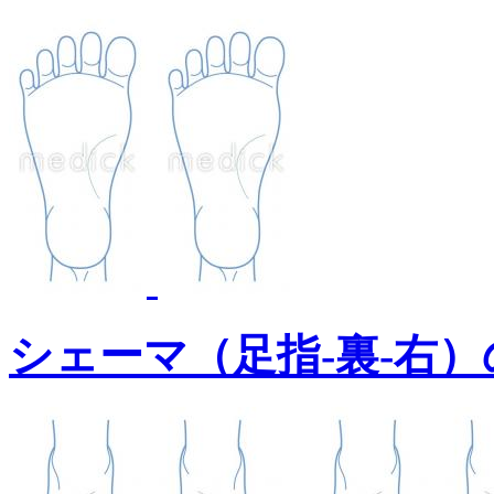
シェーマ（足指-裏-右