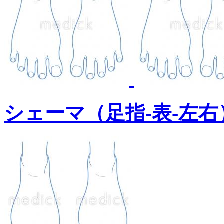
シェーマ（足指-表-左