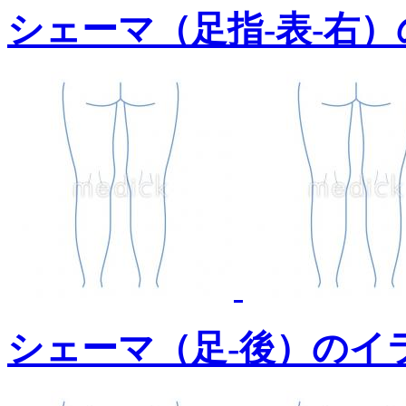
シェーマ（足指-表-右
シェーマ（足-後）のイ