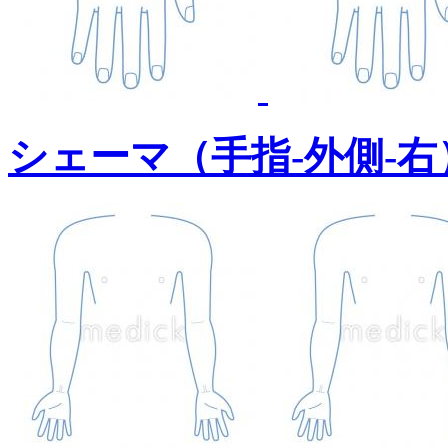
シェーマ（手指-外側-