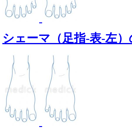
シェーマ（足指-表-左