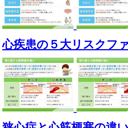
心疾患の５大リスクフ
狭心症と心筋梗塞の違