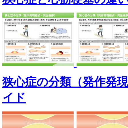
狭心症の分類（発作発
イド