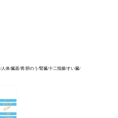
/人体/臓器/胃/胆のう/腎臓/十二指腸/すい臓/