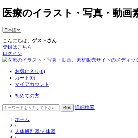
医療のイラスト・写真・動画素
こんにちは、
ゲストさん
登録はこちら
ログイン
お気に入り(0)
カート(0)
マイアカウント
初めての方
詳細検索
ホーム
/
人体解剖図/人体図
/