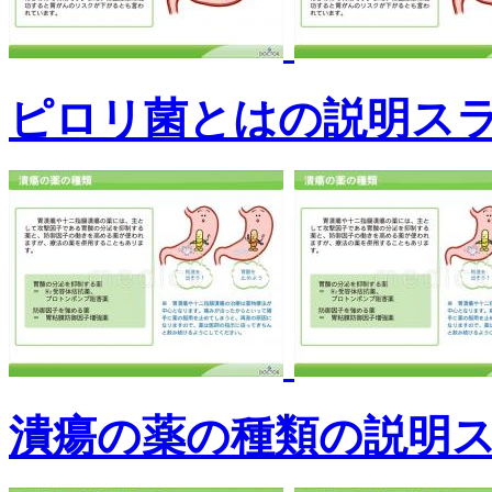
ピロリ菌とはの説明ス
潰瘍の薬の種類の説明