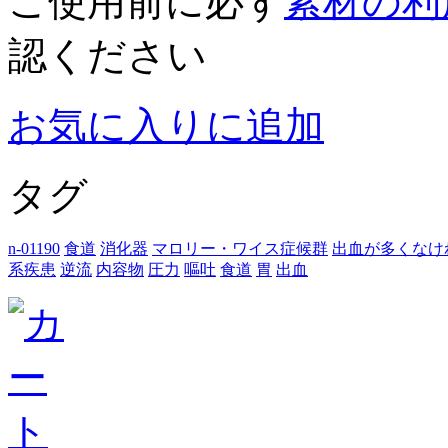
ご使用前に必ず
素材の利
認ください
お気に入りに追加
タグ
n-01190
食道
消化器
マロリー・ワイス症候群
出血が多くなけ
系疾患
逆流
内容物
圧力
嘔吐
食道
胃
出血