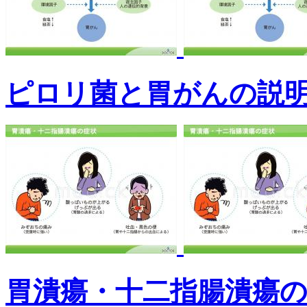
ピロリ菌と胃がんの説
胃潰瘍・十二指腸潰瘍