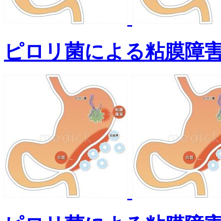
ピロリ菌による粘膜障