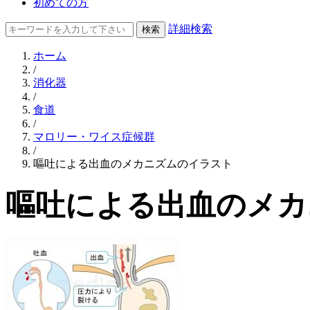
初めての方
詳細検索
ホーム
/
消化器
/
食道
/
マロリー・ワイス症候群
/
嘔吐による出血のメカニズムのイラスト
嘔吐による出血のメカ