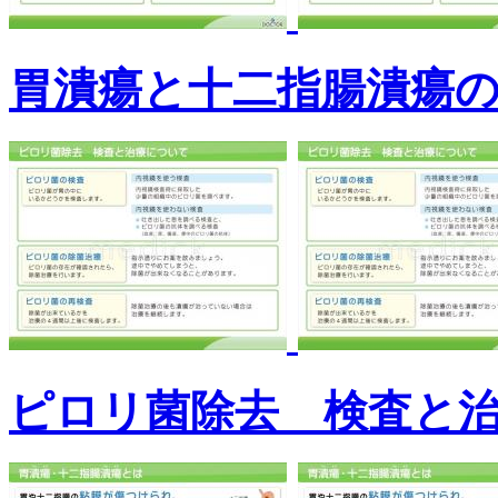
胃潰瘍と十二指腸潰瘍
ピロリ菌除去 検査と