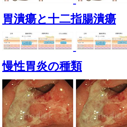
胃潰瘍と十二指腸潰瘍
慢性胃炎の種類