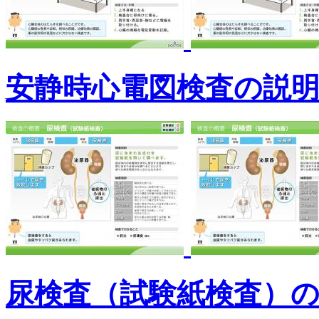
安静時心電図検査の説
尿検査（試験紙検査）