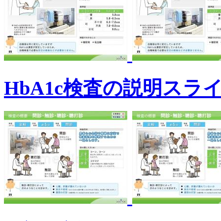
HbA1c検査の説明スラ