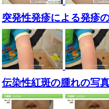
突発性発疹による発疹
伝染性紅斑の腫れの写