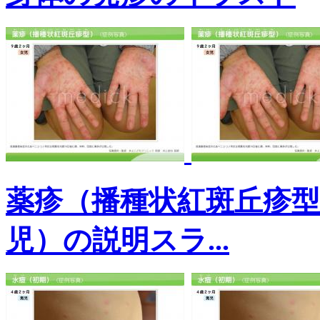
薬疹（播種状紅斑丘疹
児）の説明スラ...