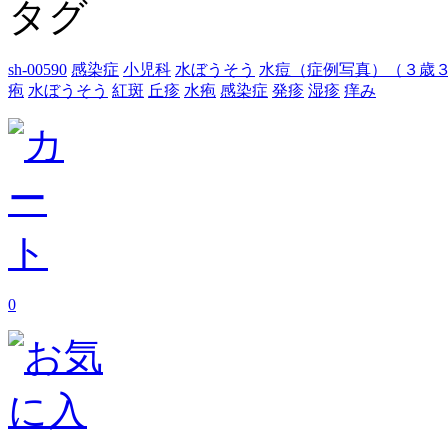
タグ
sh-00590
感染症
小児科
水ぼうそう
水痘（症例写真）（３歳
疱
水ぼうそう
紅斑
丘疹
水疱
感染症
発疹
湿疹
痒み
0