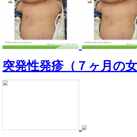
突発性発疹（７ヶ月の