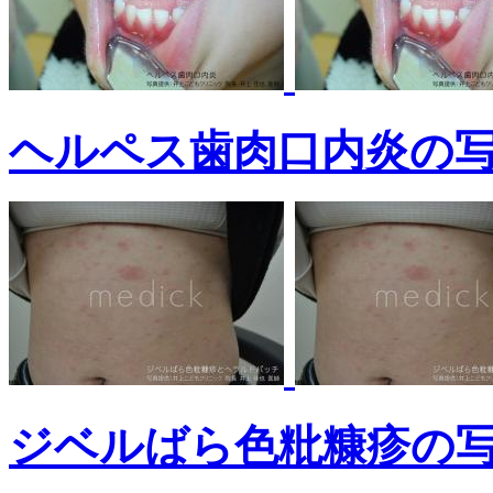
ヘルペス歯肉口内炎の
ジベルばら色粃糠疹の