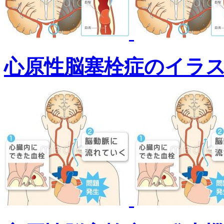
心原性脳塞栓症のイラ