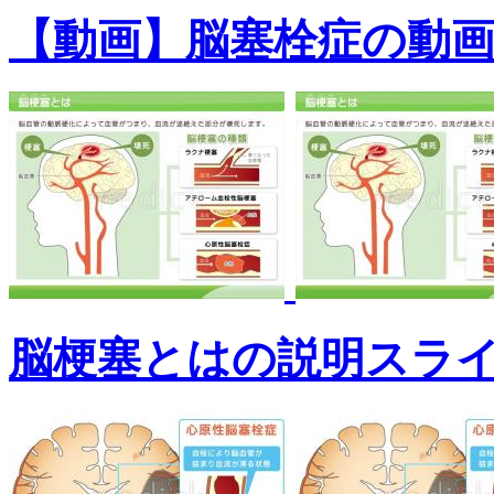
【動画】脳塞栓症の動
脳梗塞とはの説明スラ