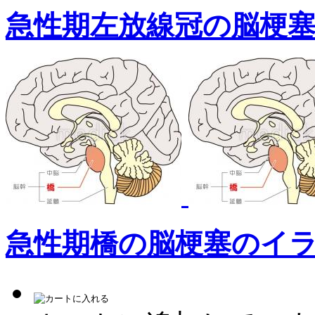
急性期左放線冠の脳梗
急性期橋の脳梗塞のイ