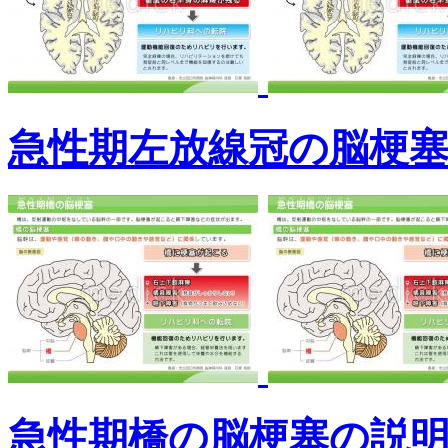
急性期左放線冠の脳梗
急性期橋の脳梗塞の説