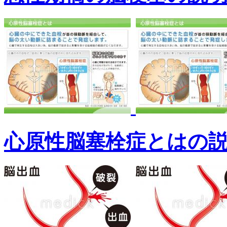
心原性脳塞栓症とはの