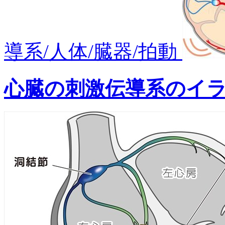
導系/人体/臓器/拍動
心臓の刺激伝導系のイ