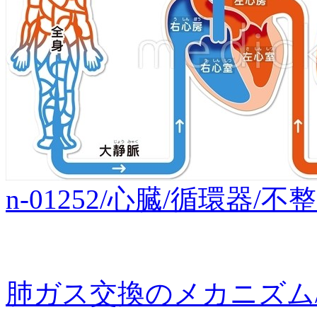
n-01252/心臓/循環器
肺ガス交換のメカニズム/