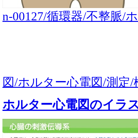
n-00127/循環器/不整
図/ホルター心電図/測定/
ホルター心電図のイラ