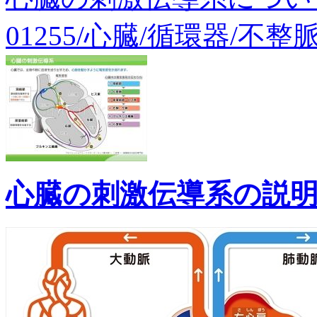
01255/心臓/循環器/不整
心臓の刺激伝導系の説