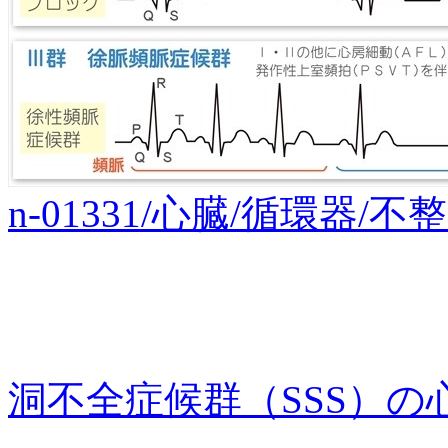
n-01331/心臓/循環器/
洞不全症候群（SSS）の心電