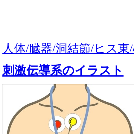
人体/臓器/洞結節/ヒス東/
刺激伝導系のイラスト