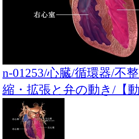
n-01253/心臓/循環器
縮・拡張と弁の動き/【動