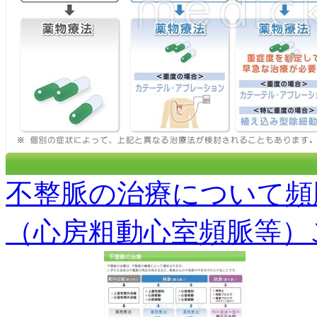
不整脈の治療について頻
（心房粗動心室頻脈等）