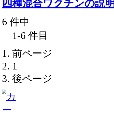
四種混合ワクチンの説
6 件中
1-6 件目
前ページ
1
後ページ