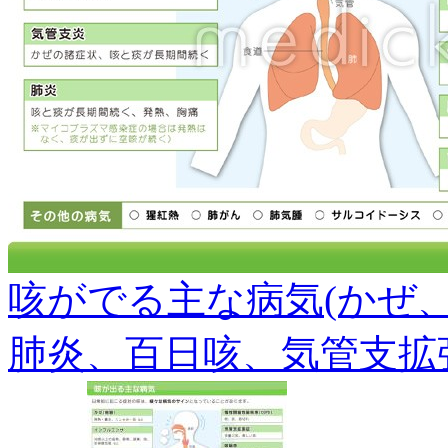
咳がでる主な病気(かぜ
肺炎、百日咳、気管支拡