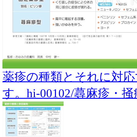
薬疹の種類とそれに対応
す。hi-00102/蕁麻疹・掻