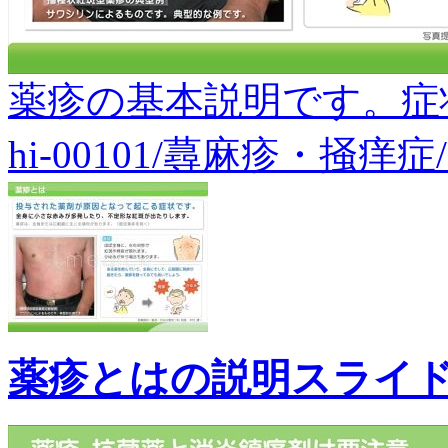
薬疹の基本説明です。症
hi-00101/蕁麻疹・掻痒症
薬疹とはの説明スライ