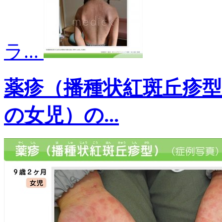
ラ...
薬疹（播種状紅斑丘疹型
の女児）の...