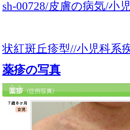
sh-00728/皮膚の病気
状紅斑丘疹型//小児科系疾患
薬疹の写真