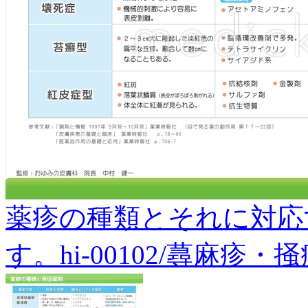
薬疹の種類とそれに対応
す。hi-00102/蕁麻疹・掻