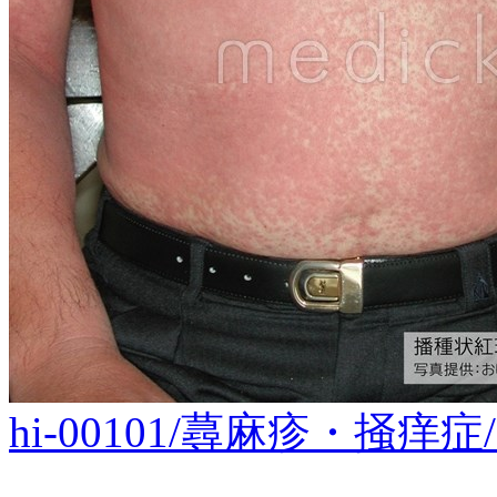
hi-00101/蕁麻疹・掻