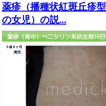
薬疹（播種状紅斑丘疹
の女児）の説...