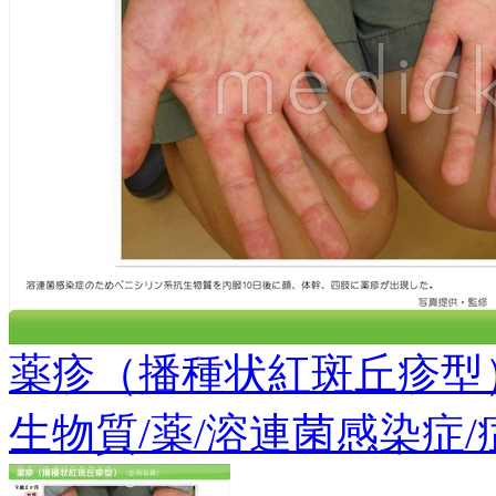
薬疹（播種状紅斑丘疹型
生物質/薬/溶連菌感染症/