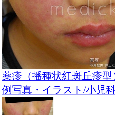
薬疹（播種状紅斑丘疹型
例写真・イラスト/小児科系