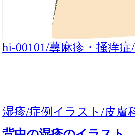
hi-00101/蕁麻疹・掻
湿疹/症例イラスト/皮膚科/
背中の湿疹のイラスト