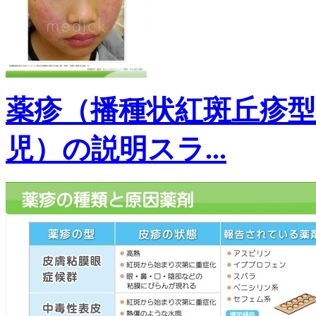
薬疹（播種状紅斑丘疹
児）の説明スラ...