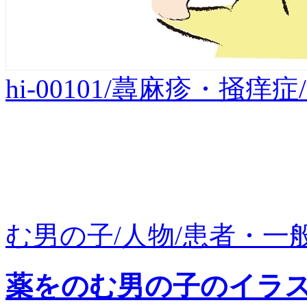
hi-00101/蕁麻疹・掻
む男の子/人物/患者・一般
薬をのむ男の子のイラ