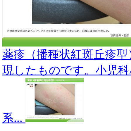
薬疹（播種状紅斑丘疹型
現したものです。小児科
系...