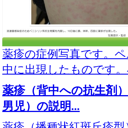
薬疹の症例写真です。ペ
中に出現したものです。小
薬疹（背中への抗生剤
男児）の説明...
薬疹（播種状紅斑丘疹型