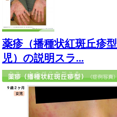
薬疹（播種状紅斑丘疹
児）の説明スラ...