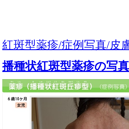
紅斑型薬疹/症例写真/皮
播種状紅斑型薬疹の写