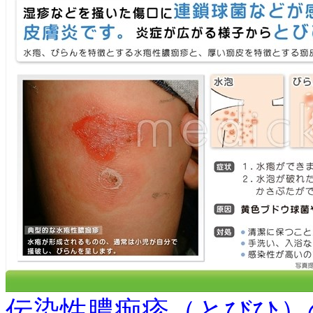
伝染性膿痂疹（とびひ）