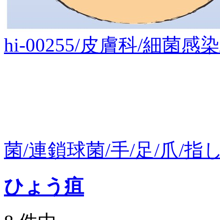
hi-00255/皮膚科/細
菌/連鎖球菌/手/足/爪/指し
ひょう疽