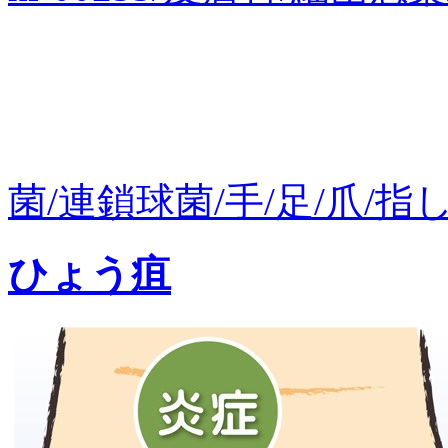
菌/連鎖球菌/手/足/爪/指し
ひょう疽