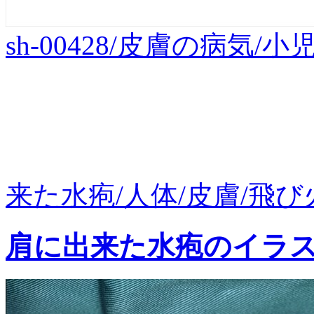
sh-00428/皮膚の病気
来た水疱/人体/皮膚/飛び火/
肩に出来た水疱のイラ