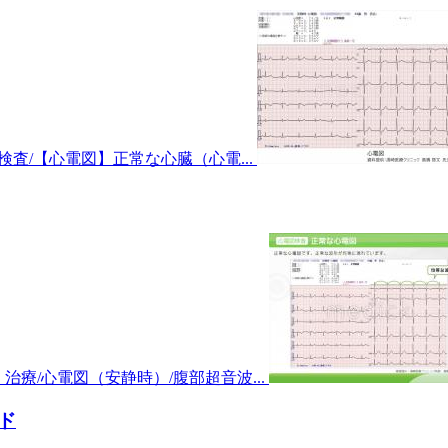
波検査/【心電図】正常な心臓（心電...
治療/心電図（安静時）/腹部超音波...
ド