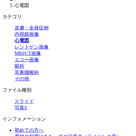
心電図
カテゴリ
皮膚・全身症例
内視鏡画像
心電図
レントゲン画像
MRI/CT画像
エコー画像
眼科
耳鼻咽喉科
その他
ファイル種別
スライド
写真S
インフォメーション
初めての方へ