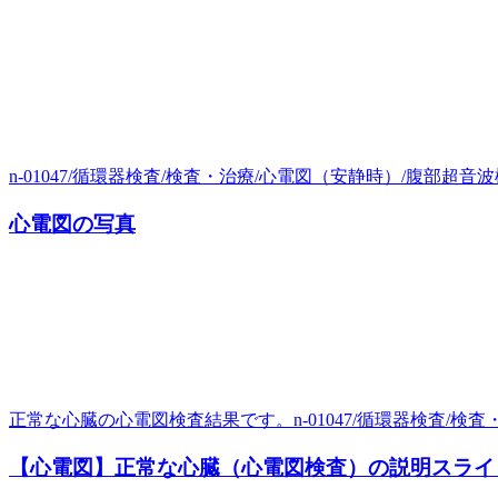
n-01047/循環器検査/検査・治療/心電図（安静時）/腹部超音
心電図の写真
正常な心臓の心電図検査結果です。n-01047/循環器検査/検査・
【心電図】正常な心臓（心電図検査）の説明スライ