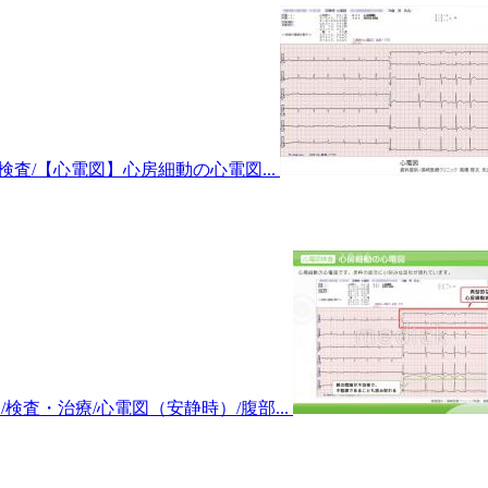
波検査/【心電図】心房細動の心電図...
検査・治療/心電図（安静時）/腹部...