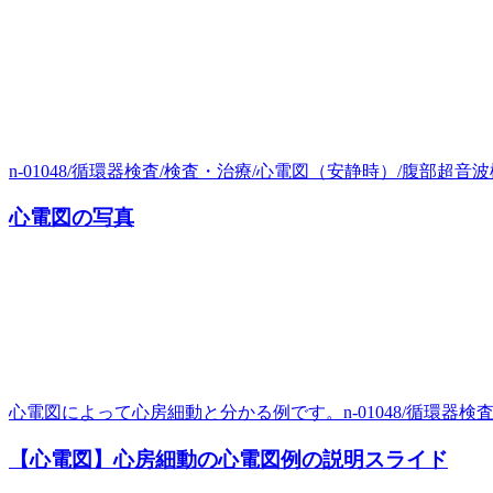
n-01048/循環器検査/検査・治療/心電図（安静時）/腹部超音
心電図の写真
心電図によって心房細動と分かる例です。n-01048/循環器検査/
【心電図】心房細動の心電図例の説明スライド