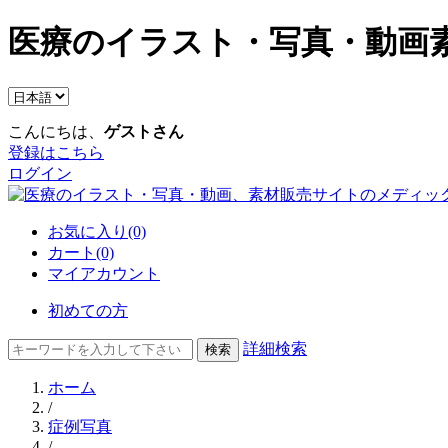
医療のイラスト・写真・動画素
こんにちは、
ゲストさん
登録はこちら
ログイン
お気に入り(0)
カート(0)
マイアカウント
初めての方
詳細検索
ホーム
/
症例写真
/