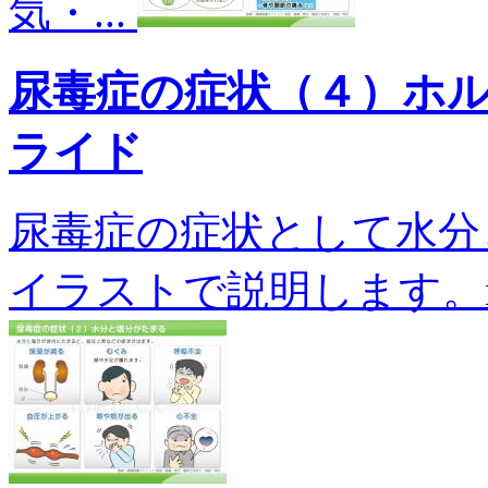
気・...
尿毒症の症状（４）ホ
ライド
尿毒症の症状として水分
イラストで説明します。n-01