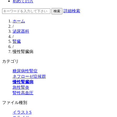
初めての方
詳細検索
ホーム
/
泌尿器科
/
腎臓
/
慢性腎臓病
カテゴリ
糖尿病性腎症
ネフローゼ症候群
慢性腎臓病
急性腎炎
腎性高血圧
ファイル種別
イラストS