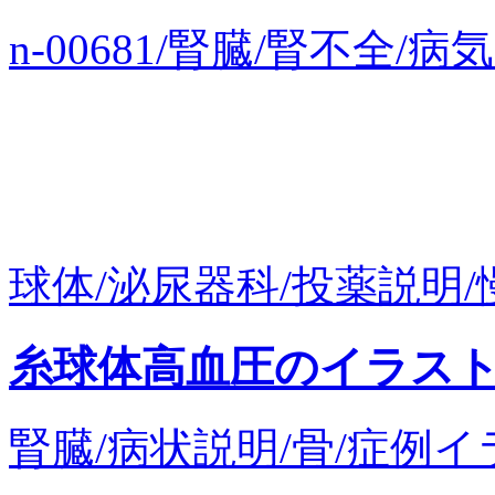
n-00681/腎臓/腎不全
球体/泌尿器科/投薬説明/慢
糸球体高血圧のイラス
腎臓/病状説明/骨/症例イラ