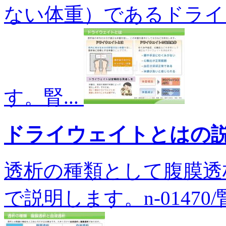
ない体重）であるドライ
す。腎...
ドライウェイトとはの
透析の種類として腹膜透
で説明します。n-01470/