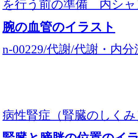
を行う前の準備 内シャント
腕の血管のイラスト
n-00229/代謝/代謝・
病性腎症（腎臓のしくみ）
腎臓と膀胱の位置のイ