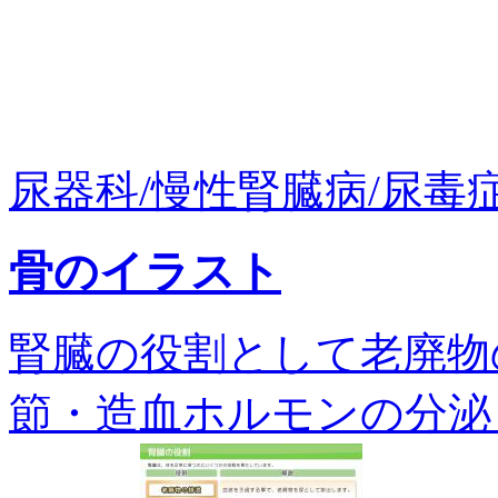
尿器科/慢性腎臓病/尿毒症
骨のイラスト
腎臓の役割として老廃物
節・造血ホルモンの分泌