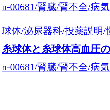
n-00681/腎臓/腎不全
球体/泌尿器科/投薬説明/慢
糸球体と糸球体高血圧
n-00681/腎臓/腎不全