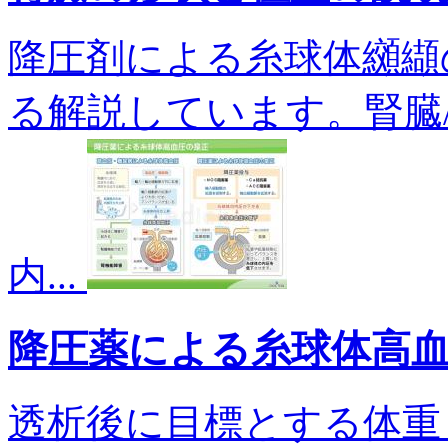
降圧剤による糸球体纐纈
る解説しています。腎臓/
内...
降圧薬による糸球体高
透析後に目標とする体重