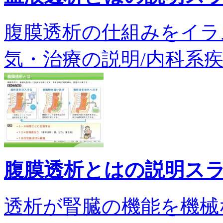
腹膜透析の仕組みをイラ
気・治療の説明/内科系疾患/n
腹膜透析とはの説明ス
透析が腎臓の機能を機械