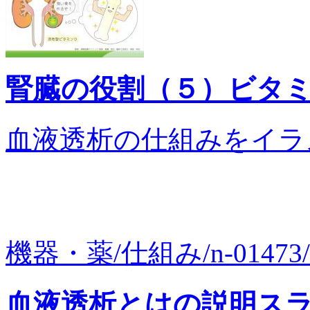
腎臓の役割（５）ビタ
血液透析の仕組みをイラ
機器・薬/仕組み/n-01473
血液透析とはの説明ス