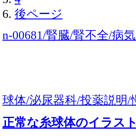
後ページ
n-00681/腎臓/腎不全
球体/泌尿器科/投薬説明/慢
正常な糸球体のイラス