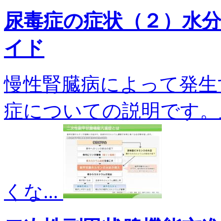
尿毒症の症状（２）水
イド
慢性腎臓病によって発生
症についての説明です。
くな...