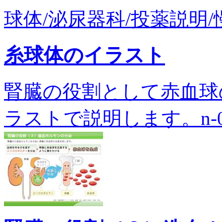
球体/泌尿器科/投薬説明/慢
糸球体のイラスト
腎臓の役割として赤血球
ラストで説明します。n-01