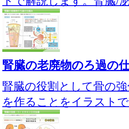
トで解説します。腎臓/泌尿器/
腎臓の老廃物のろ過の
腎臓の役割として骨の強
を作ることをイラストで説明し