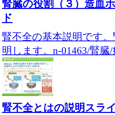
腎臓の役割（３）造血
ド
腎不全の基本説明です。
明します。n-01463/腎臓
腎不全とはの説明スラ