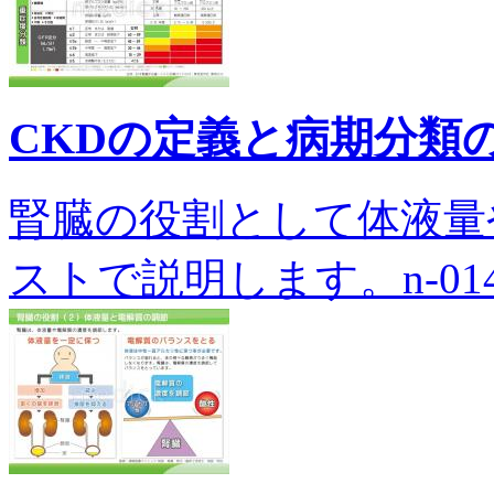
CKDの定義と病期分類
腎臓の役割として体液量
ストで説明します。n-014