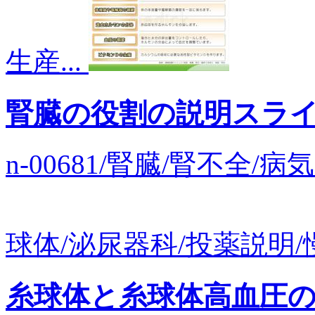
生産...
腎臓の役割の説明スラ
n-00681/腎臓/腎不全
球体/泌尿器科/投薬説明/慢
糸球体と糸球体高血圧