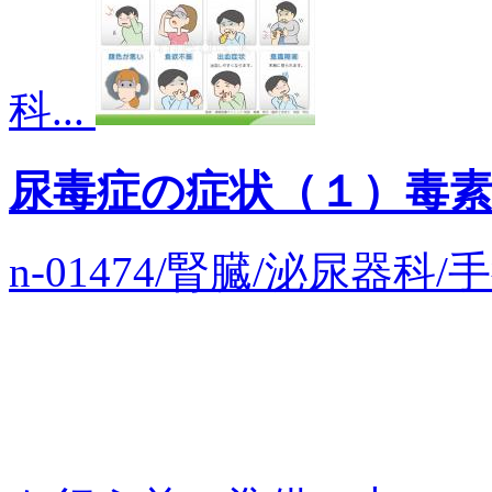
科...
尿毒症の症状（１）毒
n-01474/腎臓/泌尿器