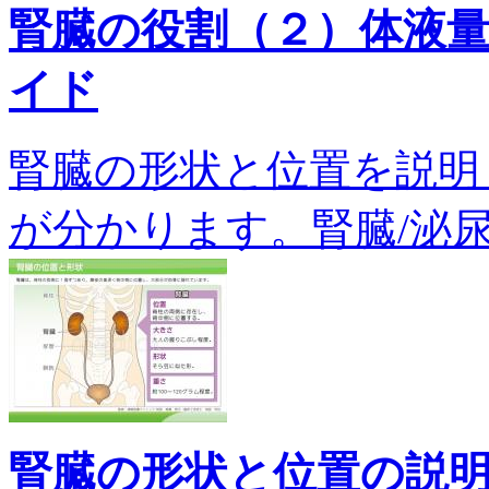
腎臓の役割（２）体液
イド
腎臓の形状と位置を説明
が分かります。腎臓/泌尿器/腎
腎臓の形状と位置の説