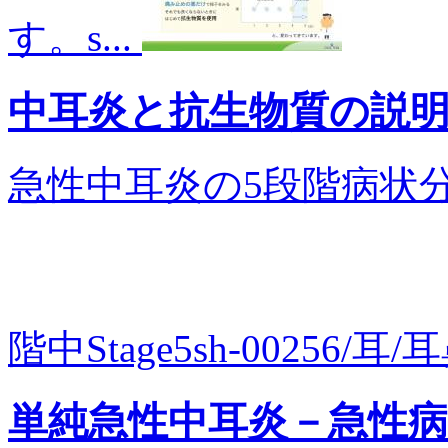
す。s...
中耳炎と抗生物質の説
急性中耳炎の5段階病状
階中Stage5sh-00256/耳/
単純急性中耳炎－急性病期