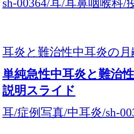
sh-00364/耳/耳鼻咽
耳炎と難治性中耳炎の月齢に
単純急性中耳炎と難治
説明スライド
耳/症例写真/中耳炎/sh-