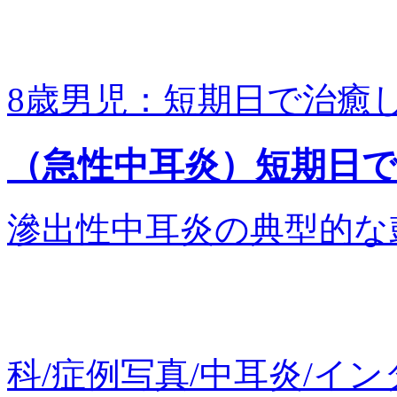
8歳男児：短期日で治癒した
（急性中耳炎）短期日
滲出性中耳炎の典型的な鼓膜
科/症例写真/中耳炎/イン