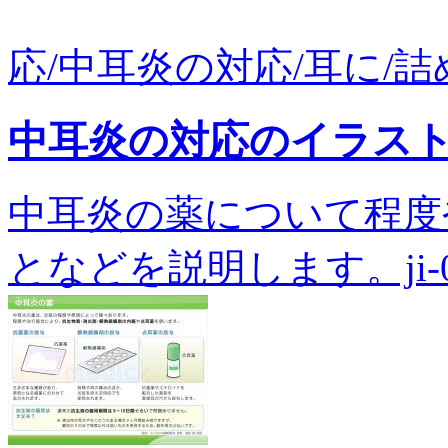
応/中耳炎の対応/耳に/詰める
中耳炎の対応のイラス
中耳炎の薬について程度
となどを説明します。ji-00