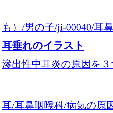
も）/男の子/ji-00040/耳鼻
耳垂れのイラスト
滲出性中耳炎の原因を３つあ
耳/耳鼻咽喉科/病気の原因/