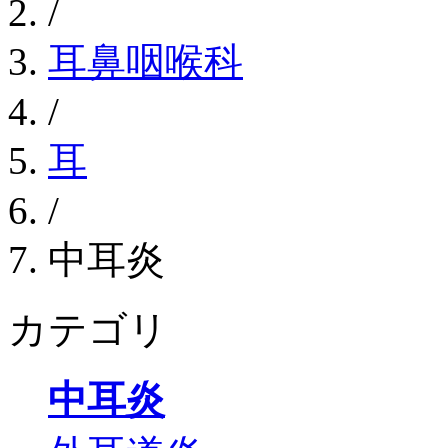
/
耳鼻咽喉科
/
耳
/
中耳炎
カテゴリ
中耳炎