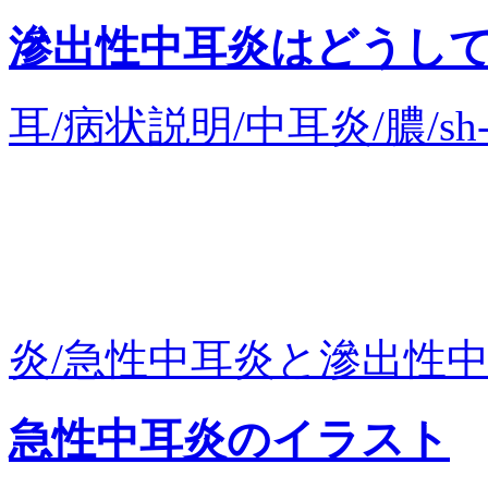
滲出性中耳炎はどうし
耳/病状説明/中耳炎/膿/sh
炎/急性中耳炎と滲出性中耳
急性中耳炎のイラスト