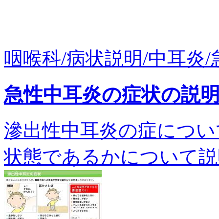
咽喉科/病状説明/中耳炎/
急性中耳炎の症状の説
滲出性中耳炎の症につい
状態であるかについて説明します