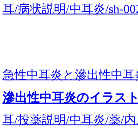
耳/病状説明/中耳炎/sh-0
急性中耳炎と滲出性中耳炎の
滲出性中耳炎のイラス
耳/投薬説明/中耳炎/薬/内