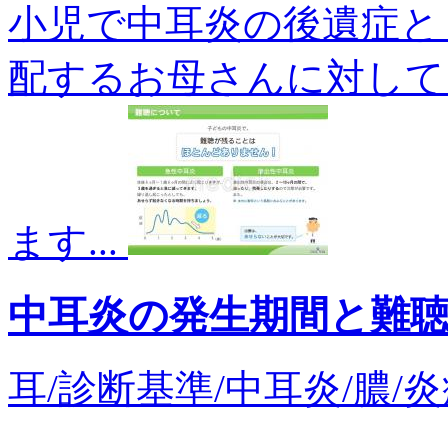
小児で中耳炎の後遺症と
配するお母さんに対して
ます...
中耳炎の発生期間と難
耳/診断基準/中耳炎/膿/炎症