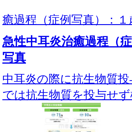
癒過程（症例写真）：１
急性中耳炎治癒過程（
写真
中耳炎の際に抗生物質投
では抗生物質を投与せず