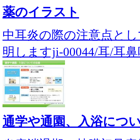
薬のイラスト
中耳炎の際の注意点とし
明しますji-00044/耳/耳
通学や通園、入浴につ