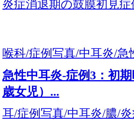
炎症消退期の鼓膜初見症例の
喉科/症例写真/中耳炎/急性
急性中耳炎-症例3：初
歳女児）...
耳/症例写真/中耳炎/膿/炎症