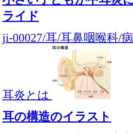
ライド
ji-00027/耳/耳鼻咽喉
耳炎とは
耳の構造のイラスト