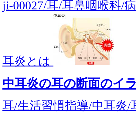
ji-00027/耳/耳鼻咽喉
耳炎とは
中耳炎の耳の断面のイ
耳/生活習慣指導/中耳炎