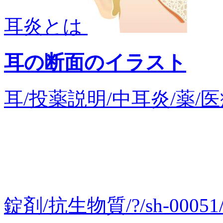
耳炎とは
耳の断面のイラスト
耳/投薬説明/中耳炎/薬/
錠剤/抗生物質/?/sh-00051/