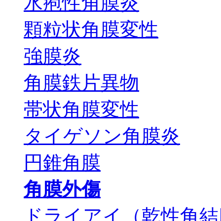
水疱性角膜炎
顆粒状角膜変性
強膜炎
角膜鉄片異物
帯状角膜変性
タイゲソン角膜炎
円錐角膜
角膜外傷
ドライアイ（乾性角結