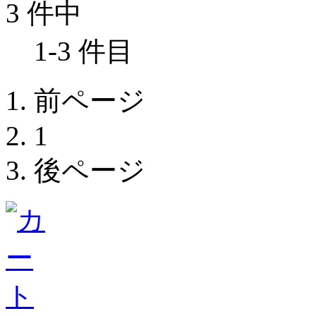
3 件中
1-3 件目
前ページ
1
後ページ