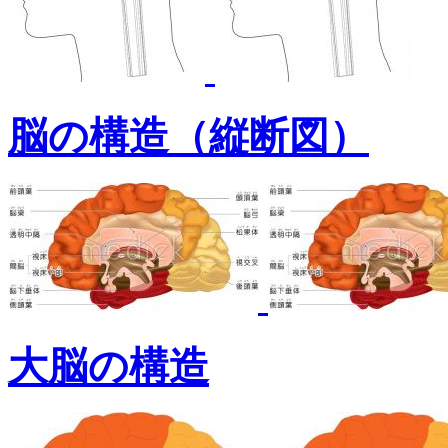
脳の構造（縦断図）
大脳の構造