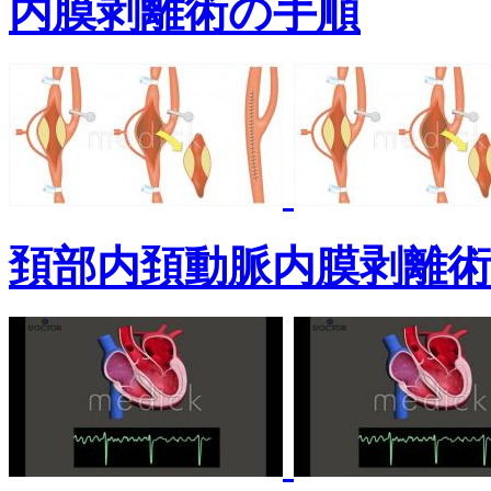
内膜剥離術の手順
頚部内頚動脈内膜剥離術