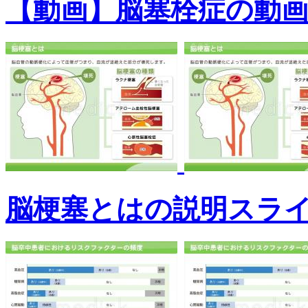
【動画】脳塞栓症の動
脳梗塞とはの説明スラ