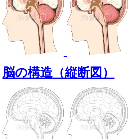
脳の構造（縦断図）