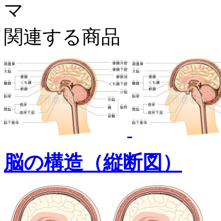
マ
関連する商品
脳の構造（縦断図）