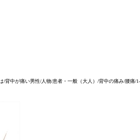
/背中が痛い男性/人物/患者・一般（大人）/背中の痛み/腰痛/1-1/I