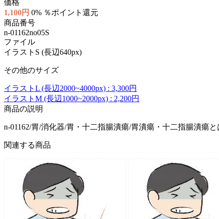
価格
1,100円
0% ％ポイント還元
商品番号
n-01162no05S
ファイル
イラストS (長辺640px)
その他のサイズ
イラストL (長辺2000~4000px) : 3,300円
イラストM (長辺1000~2000px) : 2,200円
商品の説明
n-01162/胃/消化器/胃・十二指腸潰瘍/胃潰瘍・十二指腸潰瘍とは
関連する商品