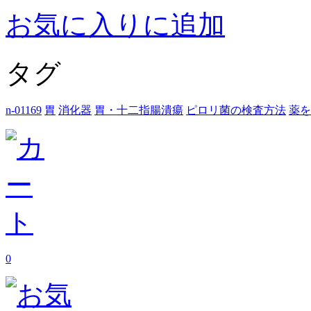
お気に入りに追加
タグ
n-01169
胃
消化器
胃・十二指腸潰瘍
ピロリ菌の検査方法
薬を
0