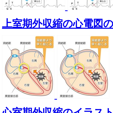
上室期外収縮の心電図
心室期外収縮のイラス