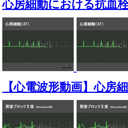
心房細動における抗血
【心電波形動画】心房細