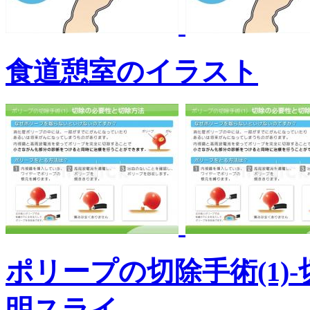
食道憩室のイラスト
ポリープの切除手術(1)
明スライ...