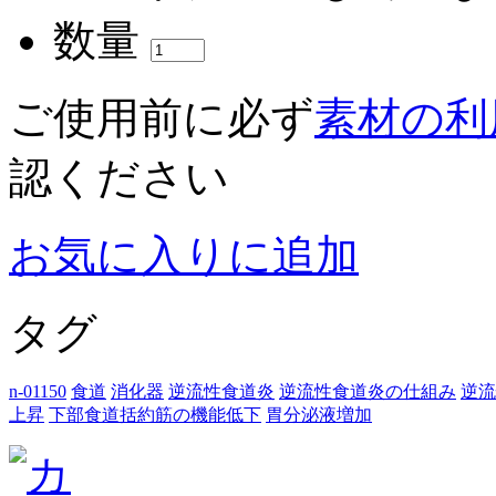
数量
ご使用前に必ず
素材の利
認ください
お気に入りに追加
タグ
n-01150
食道
消化器
逆流性食道炎
逆流性食道炎の仕組み
逆流
上昇
下部食道括約筋の機能低下
胃分泌液増加