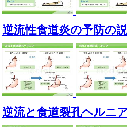
逆流性食道炎の予防の
逆流と食道裂孔ヘルニ