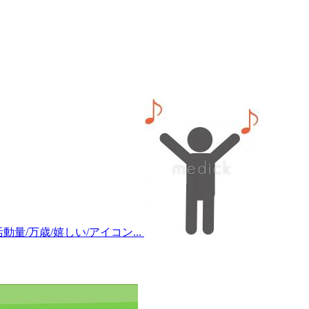
動量/万歳/嬉しい/アイコン...