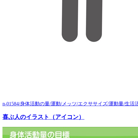
n-01584/身体活動の量/運動/メッツ/エクササイズ/運動量/生活活
喜ぶ人のイラスト（アイコン）