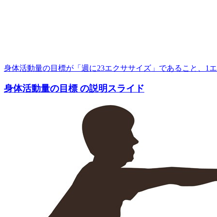
身体活動量の目標が「週に23エクササイズ」であること、1エ
身体活動量の目標 の説明スライド