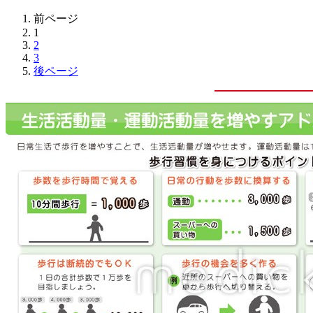
前ページ
1
2
3
後ページ